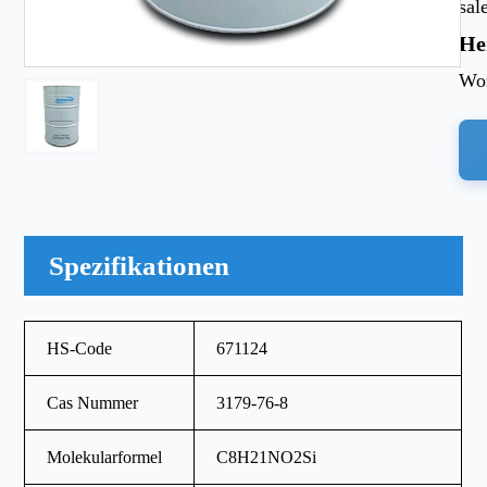
sal
He
Wor
Spezifikationen
HS-Code
671124
Cas Nummer
3179-76-8
Molekularformel
C8H21NO2Si