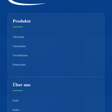
Produkte
Alkylsilane
Aminosilane
Schwefelsilane
Phenylsilane
Über uns
Profil
Kultur