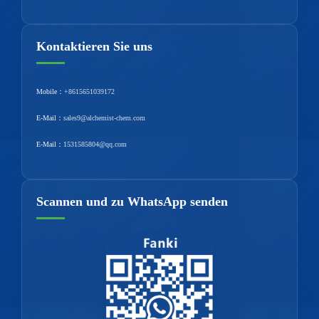
Kontaktieren Sie uns
Mobile：
+8615651039172
E-Mail：
sales9@alchemist-chem.com
E-Mail：
1531585804@qq.com
Scannen und zu WhatsApp senden