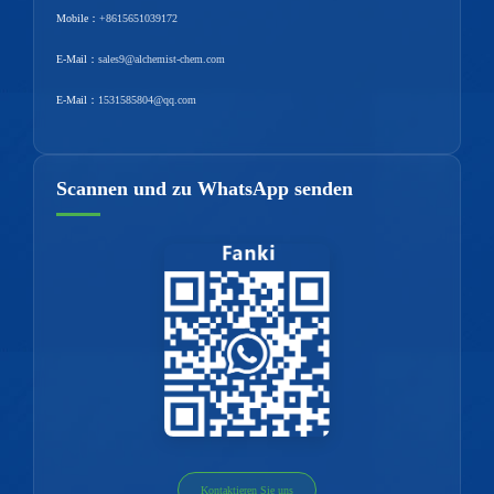
Mobile：
+8615651039172
E-Mail：
sales9@alchemist-chem.com
E-Mail：
1531585804@qq.com
Scannen und zu WhatsApp senden
Kontaktieren Sie uns