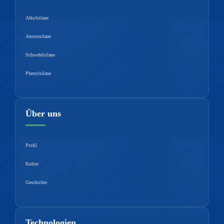
Alkylsilane
Aminosilane
Schwefelsilane
Phenylsilane
Über uns
Profil
Kultur
Geschichte
Technologien