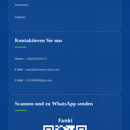
Information
Ergänzen
Kontaktieren Sie uns
Mobile：
+8615651039172
E-Mail：
sales9@alchemist-chem.com
E-Mail：
1531585804@qq.com
Scannen und zu WhatsApp senden