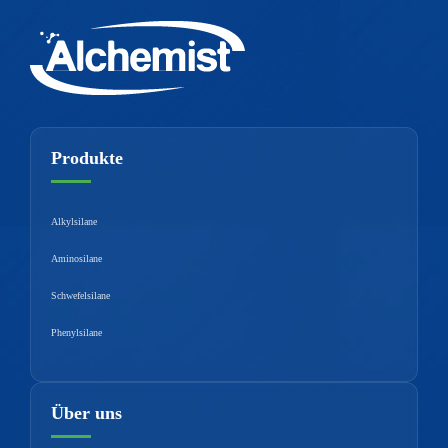
Produkte
Alkylsilane
Aminosilane
Schwefelsilane
Phenylsilane
Über uns