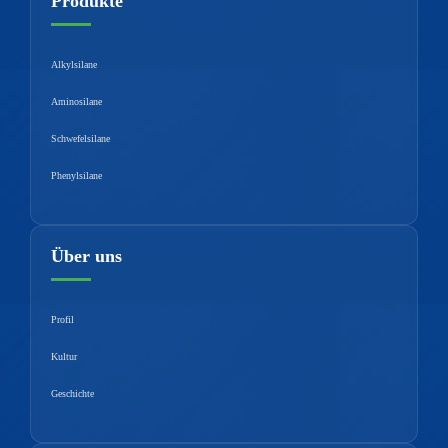
Produkte
Alkylsilane
Aminosilane
Schwefelsilane
Phenylsilane
Über uns
Profil
Kultur
Geschichte