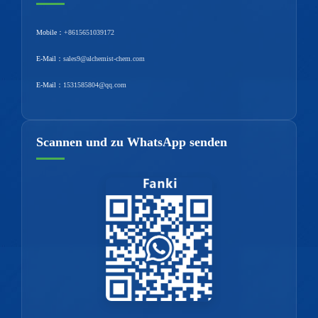
Mobile：
+8615651039172
E-Mail：
sales9@alchemist-chem.com
E-Mail：
1531585804@qq.com
Scannen und zu WhatsApp senden