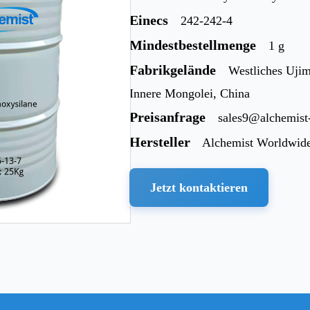
Einecs
242-242-4
Mindestbestellmenge
1 g
Fabrikgelände
Westliches Ujim
Innere Mongolei, China
Preisanfrage
sales9@alchemis
Hersteller
Alchemist Worldwid
Jetzt kontaktieren