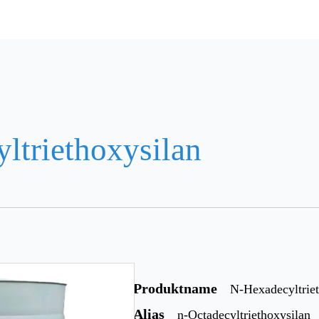
ltriethoxysilan
Produktname
N-Hexadecyltrie
Alias
n-Octadecyltriethoxysilan