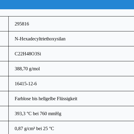
295816
N-Hexadecyltriethoxysilan
C22H48O3Si
388,70 g/mol
16415-12-6
Farblose bis hellgelbe Flüssigkeit
393,3 °C bei 760 mmHg
0,87 g/cm³ bei 25 °C