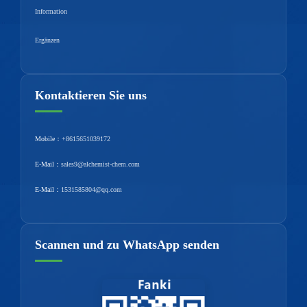
Information
Ergänzen
Kontaktieren Sie uns
Mobile：
+8615651039172
E-Mail：
sales9@alchemist-chem.com
E-Mail：
1531585804@qq.com
Scannen und zu WhatsApp senden