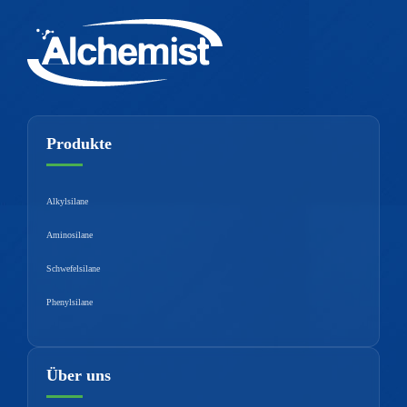
Produkte
Alkylsilane
Aminosilane
Schwefelsilane
Phenylsilane
Über uns