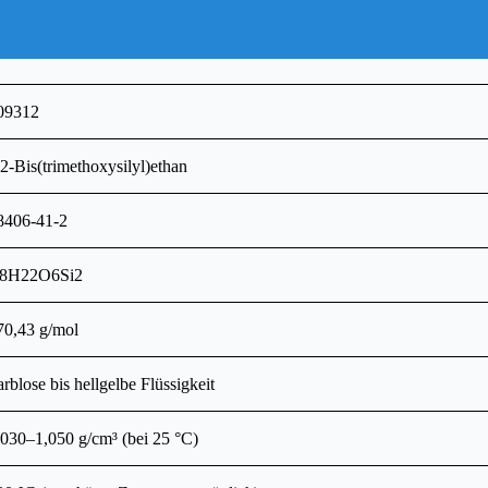
09312
,2-Bis(trimethoxysilyl)ethan
8406-41-2
8H22O6Si2
70,43 g/mol
arblose bis hellgelbe Flüssigkeit
,030–1,050 g/cm³ (bei 25 °C)