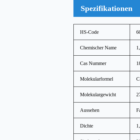
Spezifikationen
HS-Code
6
Chemischer Name
1
Cas Nummer
1
Molekularformel
C
Molekulargewicht
2
Aussehen
F
Dichte
1