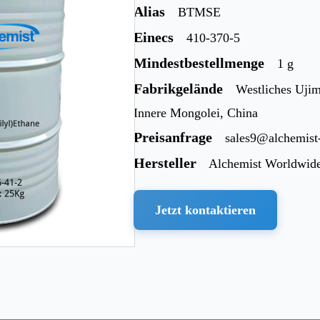
Alias
BTMSE
Einecs
410-370-5
Mindestbestellmenge
1 g
Fabrikgelände
Westliches Ujim
Innere Mongolei, China
Preisanfrage
sales9@alchemis
Hersteller
Alchemist Worldwid
Jetzt kontaktieren