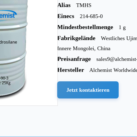
Alias
TMHS
Einecs
214-685-0
Mindestbestellmenge
1 g
Fabrikgelände
Westliches Ujim
Innere Mongolei, China
Preisanfrage
sales9@alchemis
Hersteller
Alchemist Worldwid
Jetzt kontaktieren